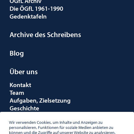
ÖGfL Archiv
Die ÖGfL 1961-1990
Gedenktafeln
Archive des Schreibens
Blog
Über uns
Kontakt
Team
Aufgaben, Zielsetzung
Geschichte
Räumlichkeiten
Förderungen
Wir verwenden Cookies, um Inhalte und Anzeigen zu
personalisieren, Funktionen für soziale Medien anbieten zu
Logo
können und die Zugriffe auf unserer Website zu analysieren.