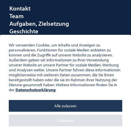
Kontakt
Team
Aufgaben, Zielsetzung
Geschichte
Räumlichkeiten
Förderungen
Wir verwenden Cookies, um Inhalte und Anzeigen zu
personalisieren, Funktionen für soziale Medien anbieten zu
Logo
können und die Zugriffe auf unserer Website zu analysieren.
Außerdem geben wir Informationen zu Ihrer Verwendung
unserer Website an unsere Partner für soziale Medien, Werbung
und Analysen weiter. Unsere Partner führen diese Informationen
möglicherweise mit weiteren Daten zusammen, die Sie ihnen
bereitgestellt haben oder die sie im Rahmen Ihrer Nutzung der
ÖSTERREICHISCHE
Dienste gesammelt haben. Weitere Informationen finden Sie in
GESELLSCHAFT FÜR LITERATUR
der
Datenschutzerklärung
.
PALAIS WILCZEK, HERRENGASSE
5, STIEGE 1, 2. STOCK, 1010 WIEN
TEL. + 43 1 533 81 59
Alle zulassen
OFFICE(AT)OGL.AT
ZVR-NR.: 508018443
BÜROZEITEN: MO – DO 10:00 –
Ablehnen
16:00 UHR, FR 10:00 – 13:00 UHR
DATENSCHUTZ