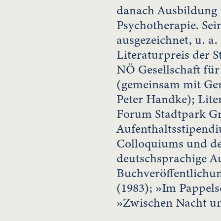
danach Ausbildung i
Psychotherapie. Se
ausgezeichnet, u. a
Literaturpreis der 
NÖ Gesellschaft fü
(gemeinsam mit Ger
Peter Handke); Lite
Forum Stadtpark Gr
Aufenthaltsstipendi
Colloquiums und des
deutschsprachige A
Buchveröffentlichun
(1983); »Im Pappels
»Zwischen Nacht un