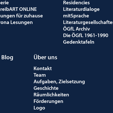
erie
Residencies
hreibART ONLINE
Literaturdialoge
sungen für zuhause
mitSprache
rona Lesungen
Literaturgesellschaft
ÖGfL Archiv
Die ÖGfL 1961-1990
Gedenktafeln
Blog
Über uns
Kontakt
Team
Aufgaben, Zielsetzung
Geschichte
Räumlichkeiten
Förderungen
Logo