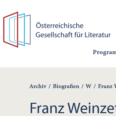
Progra
Archiv
/
Biografien
/
W
/
Franz 
Franz Weinzet