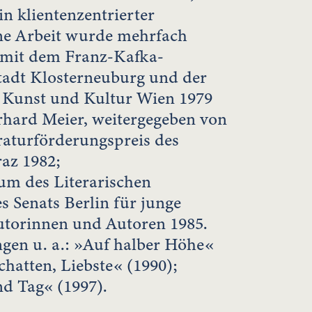
n klientenzentrierter
ine Arbeit wurde mehrfach
. mit dem Franz-Kafka-
Stadt Klosterneuburg und der
r Kunst und Kultur Wien 1979
hard Meier, weitergegeben von
raturförderungspreis des
az 1982;
um des Literarischen
 Senats Berlin für junge
utorinnen und Autoren 1985.
gen u. a.: »Auf halber Höhe«
chatten, Liebste« (1990);
d Tag« (1997).