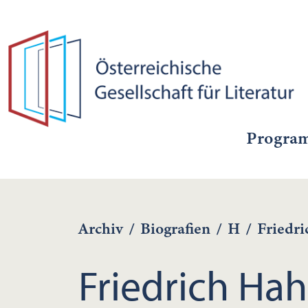
Progra
Archiv
/
Biografien
/
H
/
Friedr
Friedrich Ha