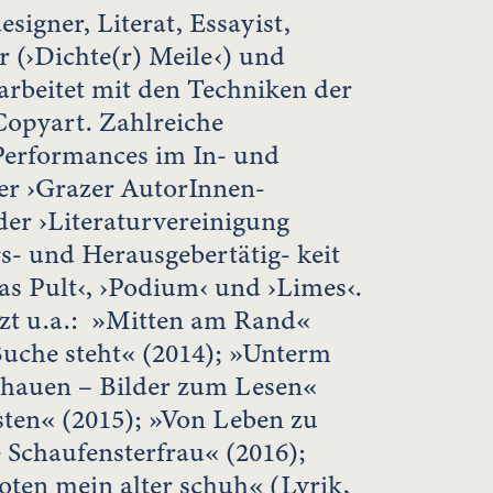
igner, Literat, Essayist,
er (›Dichte(r) Meile‹) und
 arbeitet mit den Techniken der
Copyart. Zahlreiche
Performances im In- und
er ›Grazer AutorInnen-
er ›Literaturvereinigung
- und Herausgebertätig- keit
Das Pult‹, ›Podium‹ und ›Limes‹.
etzt u.a.: »Mitten am Rand«
Buche steht« (2014); »Unterm
chauen – Bilder zum Lesen«
sten« (2015); »Von Leben zu
 Schaufensterfrau« (2016);
ten mein alter schuh« (Lyrik,