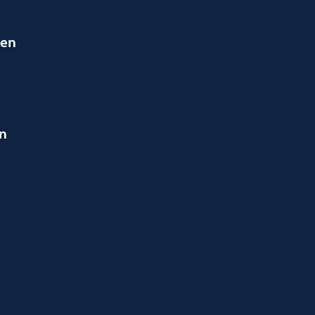
ien
en