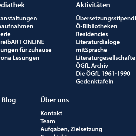
diathek
Aktivitäten
ranstaltungen
Übersetzungsstipend
naufnahmen
Ö-Bibliotheken
erie
Residencies
hreibART ONLINE
Literaturdialoge
sungen für zuhause
mitSprache
rona Lesungen
Literaturgesellschaft
ÖGfL Archiv
Die ÖGfL 1961-1990
Gedenktafeln
Blog
Über uns
Kontakt
Team
Aufgaben, Zielsetzung