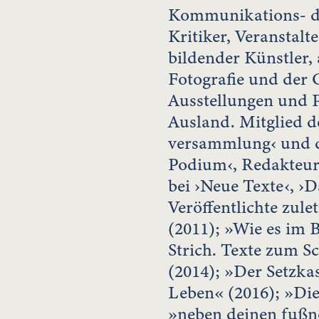
Kommunikations- des
Kritiker, Veranstalt
bildender Künstler,
Fotografie und der 
Ausstellungen und 
Ausland. Mitglied d
versammlung‹ und d
Podium‹, Redakteurs
bei ›Neue Texte‹, ›
Veröffentlichte zul
(2011); »Wie es im 
Strich. Texte zum S
(2014); »Der Setzka
Leben« (2016); »Die
»neben deinen fußno