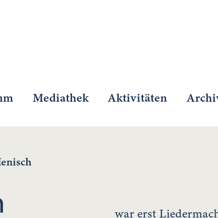
mm
Mediathek
Aktivitäten
Archi
Henisch
h
war erst Liedermach