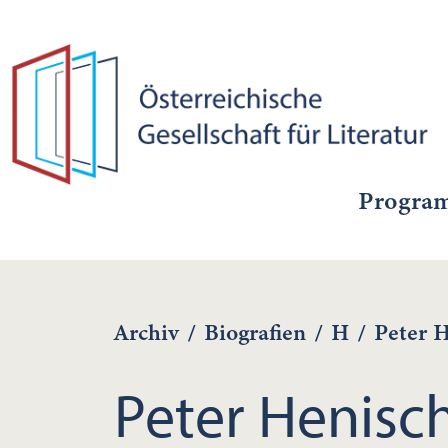
Progra
Archiv
/
Biografien
/
H
/
Peter 
Peter Henisc