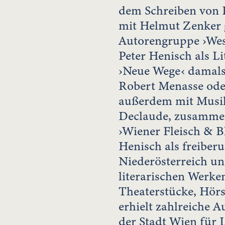
dem Schreiben von
mit Helmut Zenker g
Autorengruppe ›Wes
Peter Henisch als Li
›Neue Wege‹ damals
Robert Menasse oder
außerdem mit Musi
Declaude, zusammen
›Wiener Fleisch & Bl
Henisch als freiberuf
Niederösterreich un
literarischen Werke
Theaterstücke, Hörs
erhielt zahlreiche A
der Stadt Wien für 