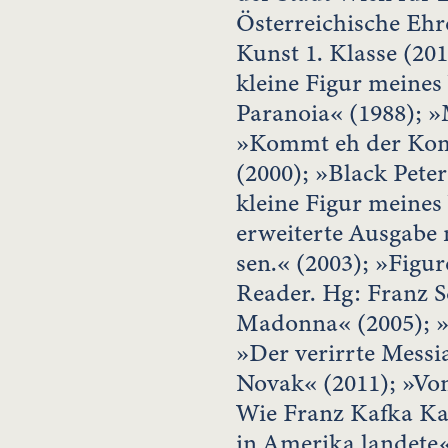
Österreichische Ehr
Kunst 1. Klasse (201
kleine Figur meines 
Paranoia« (1988); »
»Kommt eh der Kome
(2000); »Black Pete
kleine Figur meines
erweiterte Ausgabe 
sen.« (2003); »Figu
Reader. Hg: Franz 
Madonna« (2005); »E
»Der verirrte Messi
Novak« (2011); »Vo
Wie Franz Kafka Ka
in Amerika landete«