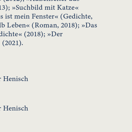
13); »Suchbild mit Katze«
 ist mein Fenster« (Gedichte,
alb Leben« (Roman, 2018); »Das
edichte« (2018); »Der
(2021).
r Henisch
r Henisch