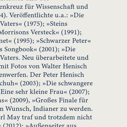
enkreuz für Wissenschaft und
4). Veröffentlichte u.a.: »Die
Vaters« (1975); »Steins
Morrisons Versteck« (1991);
t« (1995); »Schwarzer Peter«
rs Songbook« (2001); »Die
 Vaters. Neu überarbeitete und
mit Fotos von Walter Henisch
renwerfen. Der Peter Henisch
Schuh« (2003); »Die schwangere
ine sehr kleine Frau« (2007);
as« (2009), »Großes Finale für
m Wunsch, Indianer zu werden.
rl May traf und trotzdem nicht
 (2012); »Außenseiter aus