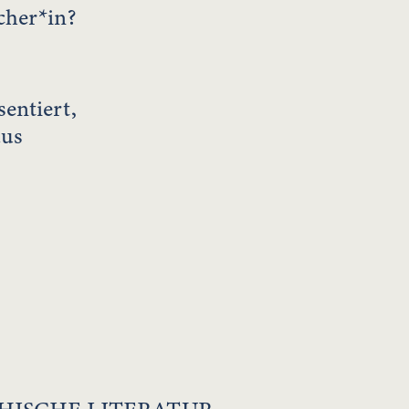
cher*in?
entiert,
aus