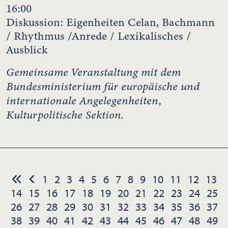
16:00
Diskussion: Eigenheiten Celan, Bachmann
/ Rhythmus /Anrede / Lexikalisches /
Ausblick
Gemeinsame Veranstaltung mit dem
Bundesministerium für europäische und
internationale Angelegenheiten,
Kulturpolitische Sektion.
1
2
3
4
5
6
7
8
9
10
11
12
13
14
15
16
17
18
19
20
21
22
23
24
25
26
27
28
29
30
31
32
33
34
35
36
37
38
39
40
41
42
43
44
45
46
47
48
49