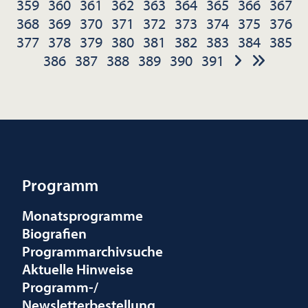
359
360
361
362
363
364
365
366
367
368
369
370
371
372
373
374
375
376
377
378
379
380
381
382
383
384
385
386
387
388
389
390
391
Programm
Monatsprogramme
Biografien
Programmarchivsuche
Aktuelle Hinweise
Programm-/
Newsletterbestellung