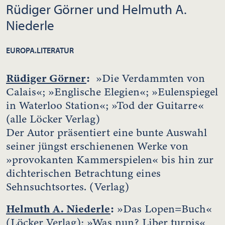
Rüdiger Görner und Helmuth A.
Niederle
EUROPA.LITERATUR
Rüdiger Görner
:
»Die Verdammten von
Calais«; »Englische Elegien«; »Eulenspiegel
in Waterloo Station«; »Tod der Guitarre«
(alle Löcker Verlag)
Der Autor präsentiert eine bunte Auswahl
seiner jüngst erschienenen Werke von
»provokanten Kammerspielen« bis hin zur
dichterischen Betrachtung eines
Sehnsuchtsortes. (Verlag)
Helmuth A. Niederle
:
»Das Lopen=Buch«
(Löcker Verlag); »Was nun? Liber turpis«