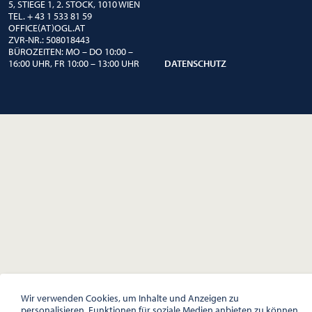
5, STIEGE 1, 2. STOCK, 1010 WIEN
TEL. + 43 1 533 81 59
OFFICE(AT)OGL.AT
ZVR-NR.: 508018443
BÜROZEITEN: MO – DO 10:00 –
16:00 UHR, FR 10:00 – 13:00 UHR
DATENSCHUTZ
Wir verwenden Cookies, um Inhalte und Anzeigen zu
personalisieren, Funktionen für soziale Medien anbieten zu können