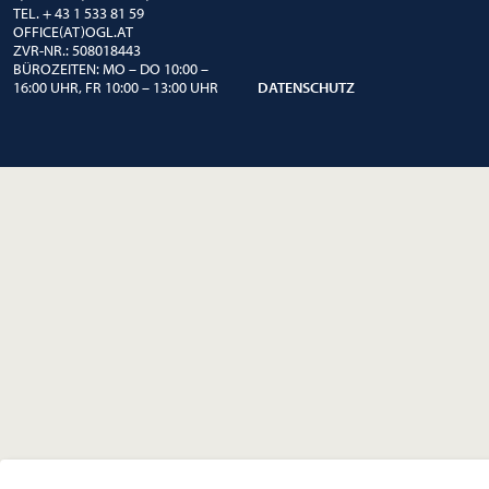
TEL. + 43 1 533 81 59
OFFICE(AT)OGL.AT
ZVR-NR.: 508018443
BÜROZEITEN: MO – DO 10:00 –
16:00 UHR, FR 10:00 – 13:00 UHR
DATENSCHUTZ