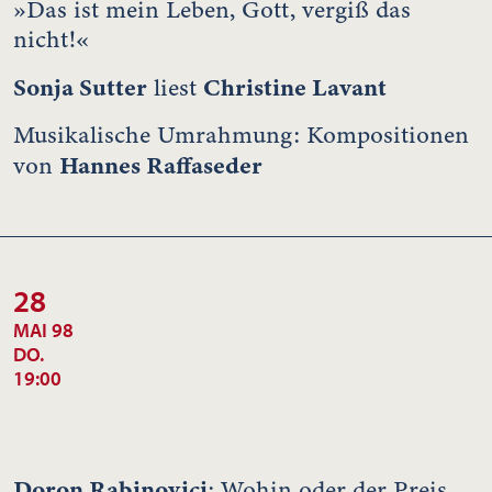
»Das ist mein Leben, Gott, vergiß das
nicht!«
Sonja Sutter
Christine Lavant
liest
Musikalische Umrahmung: Kompositionen
Hannes Raffaseder
von
28
MAI 98
DO.
19:00
Doron Rabinovici
: Wohin oder der Preis