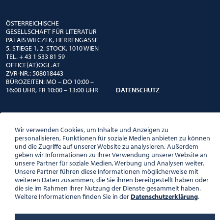
ÖSTERREICHISCHE
GESELLSCHAFT FÜR LITERATUR
PALAIS WILCZEK, HERRENGASSE
5, STIEGE 1, 2. STOCK, 1010 WIEN
TEL. + 43 1 533 81 59
OFFICE(AT)OGL.AT
ZVR-NR.: 508018443
BÜROZEITEN: MO – DO 10:00 –
16:00 UHR, FR 10:00 – 13:00 UHR
DATENSCHUTZ
Wir verwenden Cookies, um Inhalte und Anzeigen zu
personalisieren, Funktionen für soziale Medien anbieten zu können
und die Zugriffe auf unserer Website zu analysieren. Außerdem
geben wir Informationen zu Ihrer Verwendung unserer Website an
unsere Partner für soziale Medien, Werbung und Analysen weiter.
Unsere Partner führen diese Informationen möglicherweise mit
weiteren Daten zusammen, die Sie ihnen bereitgestellt haben oder
die sie im Rahmen Ihrer Nutzung der Dienste gesammelt haben.
Weitere Informationen finden Sie in der
Datenschutzerklärung
.