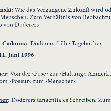
inski
: Wie das Vergangene Zukunft wird o
Menschen. Zum Verhältnis von Beobachtun
o von Doderers
w-Cadonna
: Doderers frühe Tagebücher
1. Juni 1996
mer
: Von der ›Pose‹ zur ›Haltung‹. Anmer
om ›Poseur‹ zum ›Menschen‹
ner
: Doderers tangentiales Schreiben. Zum