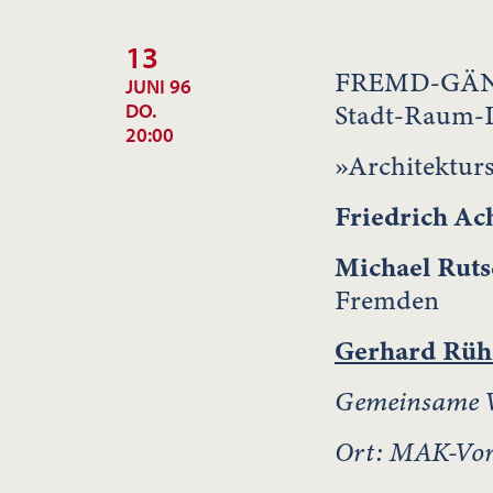
13
FREMD-GÄN
JUNI 96
Stadt-Raum-L
DO.
20:00
»Architektur
Friedrich Ac
Michael Rut
Fremden
Gerhard Rü
Gemeinsame V
Ort: MAK-Vort