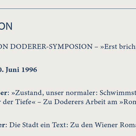
ION
 DODERER-SYMPOSION – »Erst bricht 
 Juni 1996
er
: »Zustand, unser normaler: Schwimmst w
r der Tiefe« –­ Zu Doderers Arbeit am »R
er
: Die Stadt ein Text: Zu den Wiener Ro