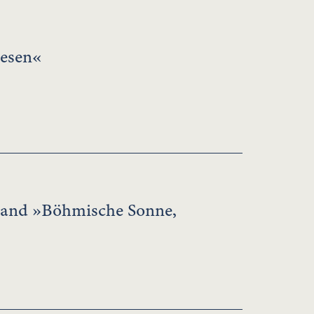
wesen«
sband »Böhmische Sonne,