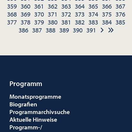
359
360
361
362
363
364
365
366
367
368
369
370
371
372
373
374
375
376
377
378
379
380
381
382
383
384
385
386
387
388
389
390
391
Programm
Monatsprogramme
Biografien
Programmarchivsuche
Aktuelle Hinweise
Programm-/