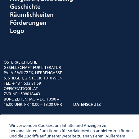
Geschichte
Räumlichkeiten
Förderungen
Logo
ÖSTERREICHISCHE
GESELLSCHAFT FÜR LITERATUR
PALAIS WILCZEK, HERRENGASSE
5, STIEGE 1, 2. STOCK, 1010 WIEN
TEL. + 43 1 533 81 59
OFFICE(AT)OGL.AT
ZVR-NR.: 508018443
BÜROZEITEN: MO – DO 10:00 –
16:00 UHR, FR 10:00 – 13:00 UHR
DATENSCHUTZ
Wir verwenden Cookies, um Inhalte und Anzeigen zu
personalisieren, Funktionen für soziale Medien anbieten zu können
und die Zugriffe auf unserer Website zu analysieren. Außerdem