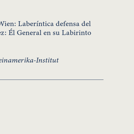
Wien: Laberíntica defensa del
ez: Él General en su Labirinto
inamerika-Institut