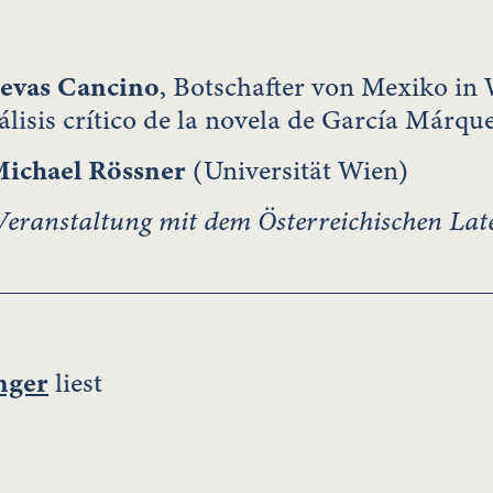
uevas Cancino
, Botschafter von Mexiko in 
álisis crítico de la novela de García Márqu
ichael Rössner
(Universität Wien)
ranstaltung mit dem Österreichischen Late
nger
liest