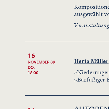
Kompositione
ausgewählt 
Veranstaltun
16
Herta Müller
NOVEMBER 89
DO.
»Niederungen«
18:00
»Barfüßiger F