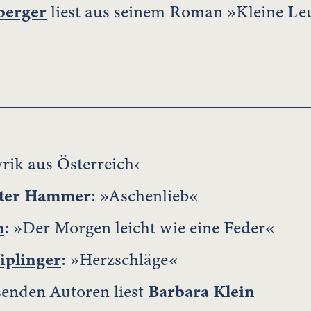
berger
liest aus seinem Roman »Kleine Le
rik aus Österreich‹
nter Hammer
: »Aschenlieb«
h
: »Der Morgen leicht wie eine Feder«
iplinger
: »Herzschläge«
senden Autoren liest
Barbara Klein