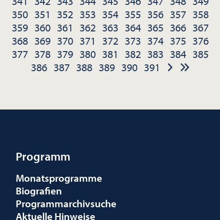
341
342
343
344
345
346
347
348
349
350
351
352
353
354
355
356
357
358
359
360
361
362
363
364
365
366
367
368
369
370
371
372
373
374
375
376
377
378
379
380
381
382
383
384
385
386
387
388
389
390
391
Programm
Monatsprogramme
Biografien
Programmarchivsuche
Aktuelle Hinweise