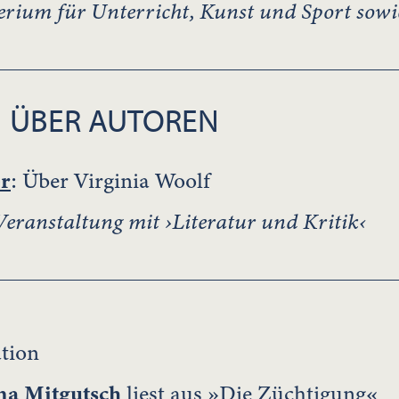
erium für Unterricht, Kunst und Sport so
 ÜBER AUTOREN
r
: Über Virginia Woolf
ranstaltung mit ›Literatur und Kritik‹
tion
na Mitgutsch
liest aus »Die Züchtigung«