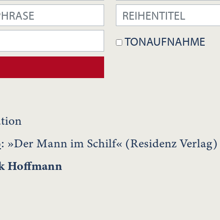
TONAUFNAHME
tion
o
: »Der Mann im Schilf« (Residenz Verlag)
k Hoffmann