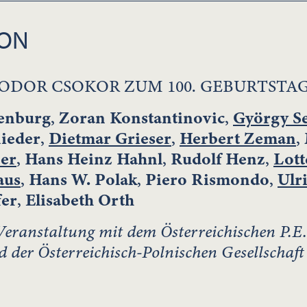
ION
ODOR CSOKOR ZUM 100. GEBURTSTA
kenburg
,
Zoran Konstantinovic
,
György S
ieder
,
Dietmar Grieser
,
Herbert Zeman
,
er
,
Hans Heinz Hahnl
,
Rudolf Henz
,
Lott
aus
,
Hans W. Polak
,
Piero Rismondo
,
Ulr
fer
,
Elisabeth Orth
ranstaltung mit dem Österreichischen P.E.
 der Österreichisch-Polnischen Gesellschaft