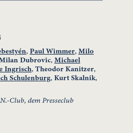
G
ebestyén
,
Paul Wimmer
,
Milo
Milan Dubrovic
,
Michael
e Ingrisch
,
Theodor Kanitzer
,
ich Schulenburg
,
Kurt Skalnik
,
N.-Club, dem Presseclub