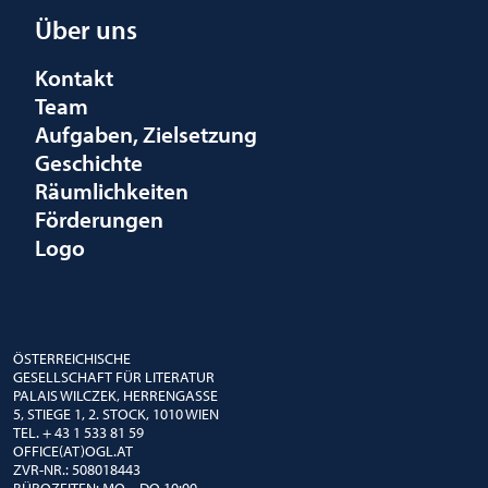
Über uns
Kontakt
Team
Aufgaben, Zielsetzung
Geschichte
Räumlichkeiten
Förderungen
Logo
ÖSTERREICHISCHE
GESELLSCHAFT FÜR LITERATUR
PALAIS WILCZEK, HERRENGASSE
5, STIEGE 1, 2. STOCK, 1010 WIEN
TEL. + 43 1 533 81 59
OFFICE(AT)OGL.AT
ZVR-NR.: 508018443
BÜROZEITEN: MO – DO 10:00 –