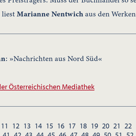
es Preisträgers: Muss der Buchhandel so s
liest
Marianne Nentwich
aus den Werke
nn
: »Nachrichten aus Nord Süd«
er Österreichischen Mediathek
11
12
13
14
15
16
17
18
19
20
21
22
41
42
43
44
45
46
47
48
49
50
51
52