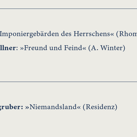
»Imponiergebärden des Herrschens« (Rho
llner
: »Freund und Feind« (A. Winter)
ruber: »
Niemandsland« (Residenz)