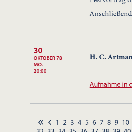
Festvortrag d
Anschließend 
30
H. C. Artma
OKTOBER 78
MO.
20:00
Aufnahme in d
1
2
3
4
5
6
7
8
9
10
32
33
34
35
36
37
38
39
40