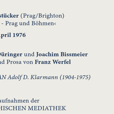
stücker
(Prag/Brighton)
l - Prag und Böhmen‹
April 1976
Düringer
und
Joachim Bissmeier
und Prosa von
Franz Werfel
 Adolf D. Klarmann (1904-1975)
aufnahmen der
HISCHEN MEDIATHEK