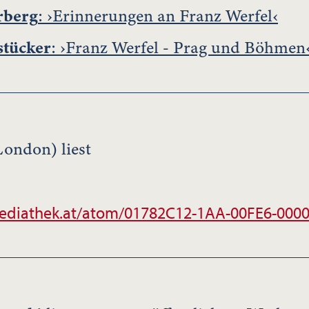
rberg
: ›Erinnerungen an Franz Werfel‹
stücker
: ›Franz Werfel - Prag und Böhmen
ondon) liest
ediathek.at/atom/01782C12-1AA-00FE6-000