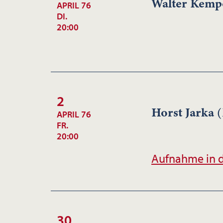
Walter Kemp
APRIL 76
DI.
20:00
2
Horst Jarka
(
APRIL 76
FR.
20:00
Aufnahme in d
30