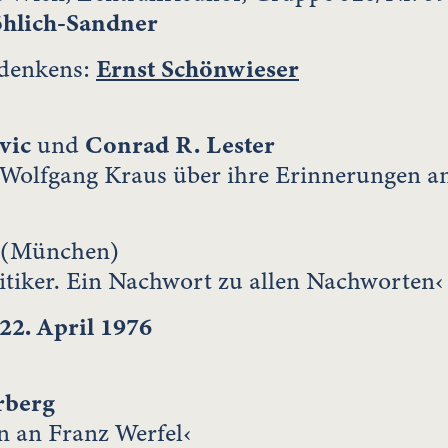
öhlich-Sandner
denkens:
Ernst Schönwieser
vic
und
Conrad R. Lester
 Wolfgang Kraus über ihre Erinnerungen a
(München)
ritiker. Ein Nachwort zu allen Nachworten‹
22. April 1976
rberg
n an Franz Werfel‹