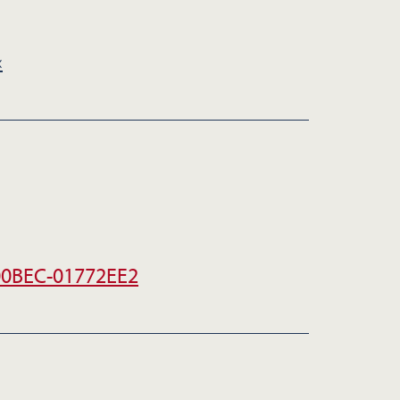
‹
00BEC-01772EE2