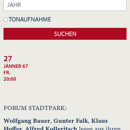
TONAUFNAHME
27
JÄNNER 67
FR.
20:00
FORUM STADTPARK:
Wolfgang Bauer
Gunter Falk
Klaus
,
,
Hoffer
Alfred Kolleritsch
,
lesen aus ihren