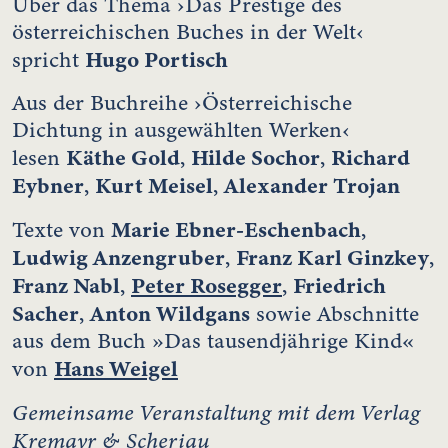
Über das Thema ›Das Prestige des
österreichischen Buches in der Welt‹
Hugo Portisch
spricht
Aus der Buchreihe ›Österreichische
Dichtung in ausgewählten Werken‹
Käthe Gold
Hilde Sochor
Richard
lesen
,
,
Eybner
Kurt Meisel
Alexander Trojan
,
,
Marie Ebner-Eschenbach
Texte von
,
Ludwig Anzengruber
Franz Karl Ginzkey
,
,
Franz Nabl
Peter Rosegger
Friedrich
,
,
Sacher
Anton Wildgans
,
sowie Abschnitte
aus dem Buch »Das tausendjährige Kind«
Hans Weigel
von
Gemeinsame Veranstaltung mit dem Verlag
Kremayr & Scheriau