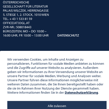
ÖSTERREICHISCHE
GESELLSCHAFT FÜR LITERATUR
PALAIS WILCZEK, HERRENGASSE
5, STIEGE 1, 2. STOCK, 1010 WIEN
TEL. + 43 1 533 81 59
OFFICE(AT)OGL.AT
ZVR-NR.: 508018443
BÜROZEITEN: MO – DO 10:00 –
16:00 UHR, FR 10:00 – 13:00 UHR
DATENSCHUTZ
Wir verwenden Cookies, um Inhalte und Anzeigen zu
personalisieren, Funktionen für soziale Medien anbieten zu können
und die Zugriffe auf unserer Website zu analysieren. Außerdem
geben wir Informationen zu Ihrer Verwendung unserer Website an
unsere Partner für soziale Medien, Werbung und Analysen weiter.
Unsere Partner führen diese Informationen möglicherweise mit
weiteren Daten zusammen, die Sie ihnen bereitgestellt haben oder
die sie im Rahmen Ihrer Nutzung der Dienste gesammelt haben.
Weitere Informationen finden Sie in der
Datenschutzerklärung
.
Alle zulassen