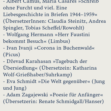
- Albert Camus, Maria Casarès »Schreib
ohne Furcht und viel. Eine
Liebesgeschichte in Briefen 1944–1959«
(ÜbersetzerInnen: Claudia Steinitz, Andrea
Spingler, Tobias Scheffel/Rowohlt)
- Wolfgang Hermann »Herr Faustini
bekommt Besuch« (Limbus)
- Ivan Ivanji »Corona in Buchenwald«
(Picus)
- Dževad Karahasan »Tagebuch der
Übersiedlung« (Übersetzein: Katharina
Wolf-Grießhaber/Suhrkamp)
- Eva Schmidt »Die Welt gegenüber« (Jung
und Jung)
- Adam Zagajewski »Poesie für Anfänger«
(Übersetzerin: Renate Schmidgall/Hanser)