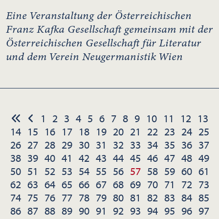
Eine Veranstaltung der Österreichischen
Franz Kafka Gesellschaft gemeinsam mit der
Österreichischen Gesellschaft für Literatur
und dem Verein Neugermanistik Wien
1
2
3
4
5
6
7
8
9
10
11
12
13
14
15
16
17
18
19
20
21
22
23
24
25
26
27
28
29
30
31
32
33
34
35
36
37
38
39
40
41
42
43
44
45
46
47
48
49
50
51
52
53
54
55
56
57
58
59
60
61
62
63
64
65
66
67
68
69
70
71
72
73
74
75
76
77
78
79
80
81
82
83
84
85
86
87
88
89
90
91
92
93
94
95
96
97