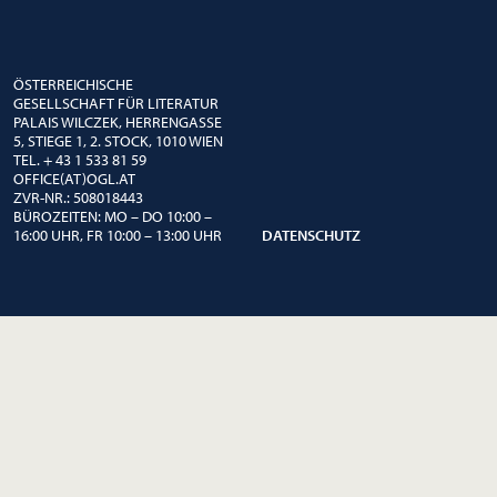
ÖSTERREICHISCHE
GESELLSCHAFT FÜR LITERATUR
PALAIS WILCZEK, HERRENGASSE
5, STIEGE 1, 2. STOCK, 1010 WIEN
TEL. + 43 1 533 81 59
OFFICE(AT)OGL.AT
ZVR-NR.: 508018443
BÜROZEITEN: MO – DO 10:00 –
16:00 UHR, FR 10:00 – 13:00 UHR
DATENSCHUTZ