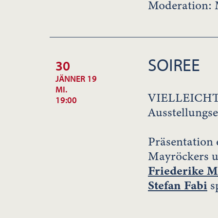
Moderation: 
SOIREE
30
JÄNNER 19
MI.
VIELLEICH
19:00
Ausstellungs
Präsentation 
Mayröckers un
Friederike M
Stefan Fabi
s