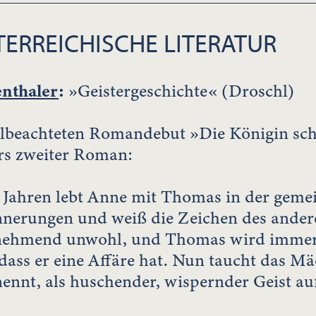
ERREICHISCHE LITERATUR
nthaler
:
»Geistergeschichte« (Droschl)
lbeachteten Romandebut »Die Königin sc
rs zweiter Roman:
g Jahren lebt Anne mit Thomas in der ge
rinnerungen und weiß die Zeichen des anderen
ehmend unwohl, und Thomas wird immer 
 dass er eine Affäre hat. Nun taucht das M
nnt, als huschender, wispernder Geist auf