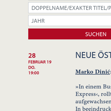
NEUE ÖST
28
FEBRUAR 19
DO.
Marko Dinić
19:00
»In einem Bu
Express‹, rol
aufgewachsen i
In beeindruc