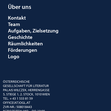
Über uns
Kontakt
Team
Aufgaben, Zielsetzung
Geschichte
Räumlichkeiten
Förderungen
Logo
ÖSTERREICHISCHE
GESELLSCHAFT FÜR LITERATUR
PALAIS WILCZEK, HERRENGASSE
5, STIEGE 1, 2. STOCK, 1010 WIEN
TEL. + 43 1 533 81 59
OFFICE(AT)OGL.AT
ZVR-NR.: 508018443
BÜROZEITEN: MO – DO 10:00 –