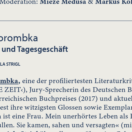
 Moderation:
Mieze Medusa
&
Markus Kö
Porombka
 und Tagesgeschäft
LA STRIGL
ombka
,
eine der profiliertesten Literaturk
IE ZEIT‹), Jury-Sprecherin des Deutschen B
rreichischen Buchpreises (2017) und aktuel
est ihre witzigsten Glossen sowie Exempla
ist eine Frau. Mein unerhörtes Leben als 
len. Sie kamen, sahen und versagten« (mit