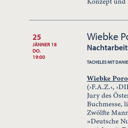
Konzept und
Wiebke 
25
JÄNNER 18
Nachtarbeit
DO.
19:00
TACHELES MIT DANIE
Wiebke Por
(›F.A.Z.‹, ›D
Jury des Öste
Buchmesse, li
Zwölfte Mann 
»Deutsche Nul