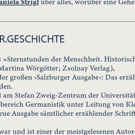
niela Strigl
über alles, worüber eine Gehe
R.GESCHICHTE
:
»Sternstunden der Menschheit. Historisc
Martina Wörgötter; Zsolnay Verlag),
er großen ›Salzburger Ausgabe‹: Das erzä
den.
rd am Stefan Zweig-Zentrum der Universitä
bereich Germanistik unter Leitung von K
eue Ausgabe sämtlicher erzählender Schrift
war und ist einer der meistgelesenen Autor