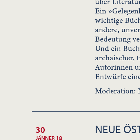
über Literatu
Ein »Gelegenh
wichtige Büc
andere, unver
Bedeutung ver
Und ein Buch,
archaischer, 
Autorinnen un
Entwürfe eine
Moderation: 
NEUE ÖST
30
JÄNNER 18