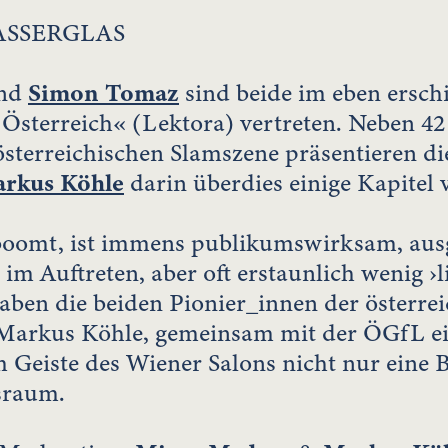
ASSERGLAS
nd
Simon Tomaz
sind beide im eben ersch
 Österreich« (Lektora) vertreten. Neben 4
österreichischen Slamszene präsentieren 
rkus Köhle
darin überdies einige Kapitel 
boomt, ist immens publikumswirksam, ausg
 im Auftreten, aber oft erstaunlich wenig ›
aben die beiden Pionier_innen der österre
arkus Köhle, gemeinsam mit der ÖGfL ein
 Geiste des Wiener Salons nicht nur eine 
sraum.