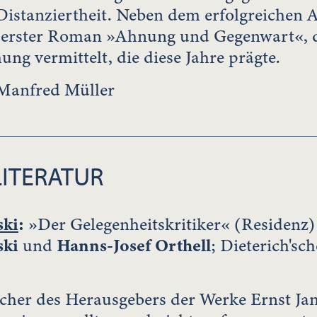
Distanziertheit. Neben dem erfolgreichen 
n erster Roman »Ahnung und Gegenwart«, d
ng vermittelt, die diese Jahre prägte.
Manfred Müller
LITERATUR
ski
:
»Der Gelegenheitskritiker« (Residenz)
ski
und
Hanns-Josef Orthell
; Dieterich's
cher des Herausgebers der Werke Ernst Ja