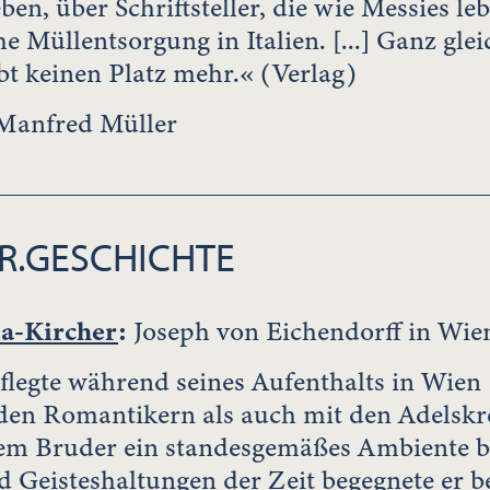
ben, über Schriftsteller, die wie Messies le
e Müllentsorgung in Italien. [...] Ganz gle
bt keinen Platz mehr.« (Verlag)
Manfred Müller
R.GESCHICHTE
a-Kircher
:
Joseph von Eichendorff in Wie
flegte während seines Aufenthalts in Wie
den Romantikern als auch mit den Adelskre
em Bruder ein standesgemäßes Ambiente bo
d Geisteshaltungen der Zeit begegnete er be