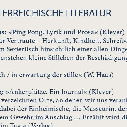
ERREICHISCHE LITERATUR
as
:
»Ping Pong. Lyrik und Prosa« (Klever)
r Vertraute – Herkunft, Kindheit, Schreibo
m Seziertisch hinsichtlich einer allen D
 enstehen kleine Stilleben der Beschädig
h / in erwartung der stille« (W. Haas)
p
:
»Ankerplätze. Ein Journal« (Klever)
verzeichnen Orte, an denen wir uns veran
 dabei der Einheimische, die Masseurin, d
dem Gewehr im Anschlag … Erzählt wird di
 im Tag.« (Verlag)