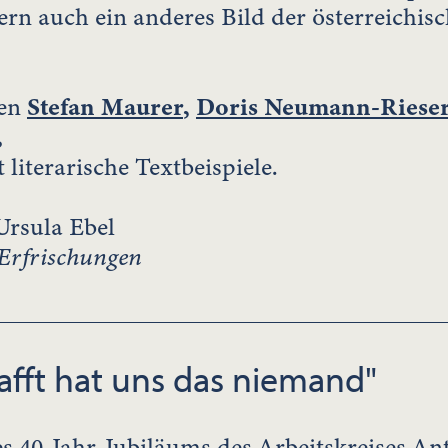
ern auch ein anderes Bild der österreichis
nen
Stefan Maurer
,
Doris Neumann-Riese
,
st literarische Textbeispiele.
Ursula Ebel
Erfrischungen
fft hat uns das niemand"
s 40-Jahr-Jubiläums des Arbeitskreises Ant