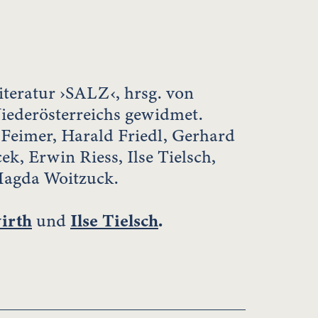
Literatur ›SALZ‹, hrsg. von
 Niederösterreichs gewidmet.
 Feimer, Harald Friedl, Gerhard
k, Erwin Riess, Ilse Tielsch,
Magda Woitzuck.
irth
und
Ilse Tielsch
.