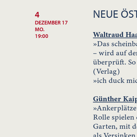
NEUE ÖST
4
DEZEMBER 17
MO.
Waltraud Ha
19:00
»Das scheinba
– wird auf de
überprüft. So
(Verlag)
»ich duck mic
Günther Kai
»Ankerplätze 
Rolle spielen
Garten, mit 
als Versinken