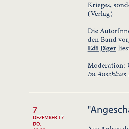
Krieges, sond
(Verlag)
Die AutorIn
den Band vor
Edi Jäger
lie
Moderation: 
Im Anschluss 
"Angescha
7
DEZEMBER 17
DO.
Aus Anlass de