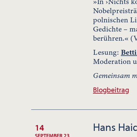
»In ›Nichts k
Nobelpreisträ
polnischen Li
Gedichte – mal
berühren.« (V
Lesung:
Bett
Moderation 
Gemeinsam mi
Blogbeitrag
Hans Haid
14
SEPTEMBER 23