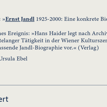
:
»
Ernst Jandl
1925-2000: Eine konkrete Bi
ches Ereignis: »Hans Haider legt nach Arch
elanger Tätigkeit in der Wiener Kultursze
assende Jandl-Biographie vor.« (Verlag)
Ursula Ebel
ert