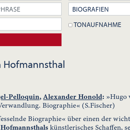
TONAUFNAHME
 Hofmannsthal
el-Pelloquin
,
Alexander Honold
:
»Hugo v
Verwandlung. Biographie« (S.Fischer)
fesselnde Biographie« über einen der wich
e
Hofmannsthal
s
künstlerisches Schaffen, 