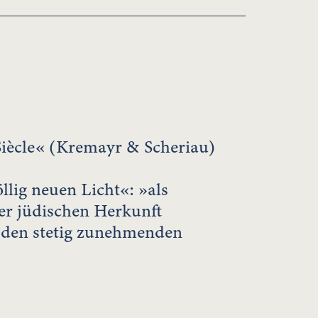
Siècle« (Kremayr & Scheriau)
lig neuen Licht«: »als
ner jüdischen Herkunft
 den stetig zunehmenden