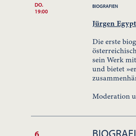
DO.
BIOGRAFIEN
19:00
Jürgen Egypt
Die erste bi
österreichisc
sein Werk mit
und bietet »e
zusammenhäng
Moderation u
BIOGRAF
6