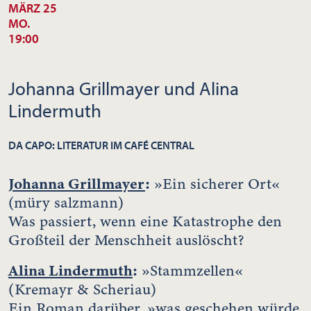
MÄRZ 25
MO.
19:00
Johanna Grillmayer und Alina
Lindermuth
DA CAPO: LITERATUR IM CAFÉ CENTRAL
Johanna Grillmayer
:
»Ein sicherer Ort«
(müry salzmann)
Was passiert, wenn eine Katastrophe den
Großteil der Menschheit auslöscht?
Alina Lindermuth
:
»Stammzellen«
(Kremayr & Scheriau)
Ein Roman darüber, »was geschehen würde,