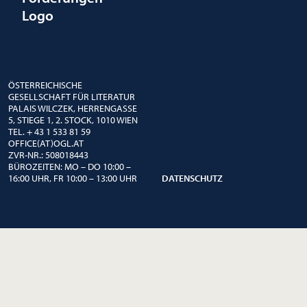
Logo
ÖSTERREICHISCHE
GESELLSCHAFT FÜR LITERATUR
PALAIS WILCZEK, HERRENGASSE
5, STIEGE 1, 2. STOCK, 1010 WIEN
TEL. + 43 1 533 81 59
OFFICE(AT)OGL.AT
ZVR-NR.: 508018443
BÜROZEITEN: MO – DO 10:00 –
16:00 UHR, FR 10:00 – 13:00 UHR
DATENSCHUTZ