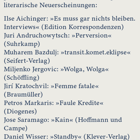
literarische Neuerscheinungen:
Ilse Aichinger: »Es muss gar nichts bleiben.
Interviews« (Edition Korrespondenzen)
Juri Andruchowytsch: »Perversion«
(Suhrkamp)
Muharem Bazdulj: »transit.komet.eklipse«
(Seifert-Verlag)
Miljenko Jergovic: »Wolga, Wolga«
(Schöffling)
Jirí Kratochvil: »Femme fatale«
(Braumüller)
Petros Markaris: »Faule Kredite«
(Diogenes)
Jose Saramago: »Kain« (Hoffmann und
Campe)
Daniel Wisser: »Standby« (Klever-Verlag)