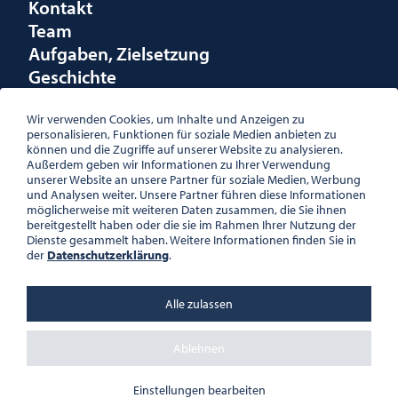
Kontakt
Team
Aufgaben, Zielsetzung
Geschichte
Räumlichkeiten
Förderungen
Wir verwenden Cookies, um Inhalte und Anzeigen zu
personalisieren, Funktionen für soziale Medien anbieten zu
Logo
können und die Zugriffe auf unserer Website zu analysieren.
Außerdem geben wir Informationen zu Ihrer Verwendung
unserer Website an unsere Partner für soziale Medien, Werbung
und Analysen weiter. Unsere Partner führen diese Informationen
möglicherweise mit weiteren Daten zusammen, die Sie ihnen
bereitgestellt haben oder die sie im Rahmen Ihrer Nutzung der
ÖSTERREICHISCHE
Dienste gesammelt haben. Weitere Informationen finden Sie in
GESELLSCHAFT FÜR LITERATUR
der
Datenschutzerklärung
.
PALAIS WILCZEK, HERRENGASSE
5, STIEGE 1, 2. STOCK, 1010 WIEN
TEL. + 43 1 533 81 59
Alle zulassen
OFFICE(AT)OGL.AT
ZVR-NR.: 508018443
BÜROZEITEN: MO – DO 10:00 –
Ablehnen
16:00 UHR, FR 10:00 – 13:00 UHR
DATENSCHUTZ
Einstellungen bearbeiten