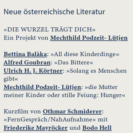
Neue österreichische Literatur
»DIE WURZEL TRÄGT DICH«
Mechthild Podzeit- Lü
tjen
Ein Projekt von
Bettina Balàka
: »All diese Kinderdinge«
Alfred Goubran
: »Das Bittere«
Ulrich H. J. Körtner
: »Solang es Menschen
gibt«
Mechthild Podzeit- Lü
tjen
: »die Mutter
meiner Kinder oder stille Feiung: Hunger«
Othmar Schmiderer
Kurzfilm von
:
»FernGespräch/NahAufnahme« mit
Friederike Mayröcker
Bodo Hell
und