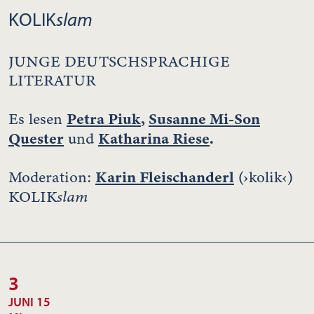
KOLIK
slam
JUNGE DEUTSCHSPRACHIGE
LITERATUR
Petra Piuk
,
Susanne Mi-Son
Es lesen
Quester
Katharina Riese
.
und
Karin Fleischanderl
Moderation:
(›kolik‹)
slam
KOLIK
3
JUNI 15