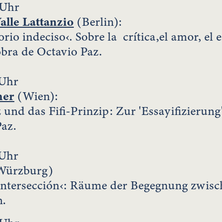
 Uhr
alle Lattanzio
(Berlin):
orio indeciso‹. Sobre la crítica,el amor, el
obra de Octavio Paz.
 Uhr
ner
(Wien):
und das Fifi-Prinzip: Zur 'Essayifizierung
az.
 Uhr
ürzburg)
intersección‹: Räume der Begegnung zwisc
n.