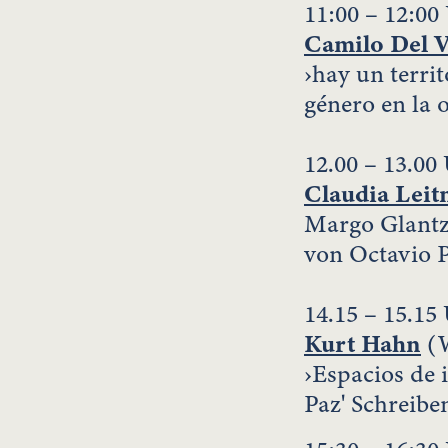
11:00 – 12:00
Camilo Del V
›hay un territ
género en la 
12.00 – 13.00
Claudia Leit
Margo Glantz 
von Octavio P
14.15 – 15.15
Kurt Hahn
(W
›Espacios de 
Paz' Schreibe