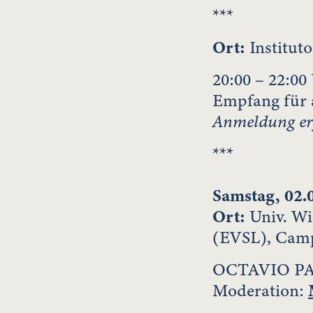
***
Ort:
Institut
20:00 – 22:00
Empfang für 
Anmeldung erf
***
Samstag, 02.
Ort:
Univ. Wie
(EVSL), Campu
OCTAVIO P
Moderation: