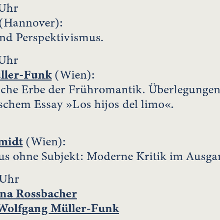
 Uhr
(Hannover):
nd Perspektivismus.
 Uhr
ller-Funk
(Wien):
sche Erbe der Frühromantik. Überlegungen
chem Essay »Los hijos del limo«.
midt
(Wien):
us ohne Subjekt: Moderne Kritik im Ausga
 Uhr
ina Rossbacher
Wolfgang Müller-Funk