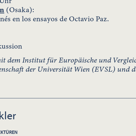
 Uhr
in
(Osaka):
onés en los ensayos de Octavio Paz.
kussion
 dem Institut für Europäische und Verglei
enschaft der Universität Wien (EVSL) und 
kler
LEKTÜREN