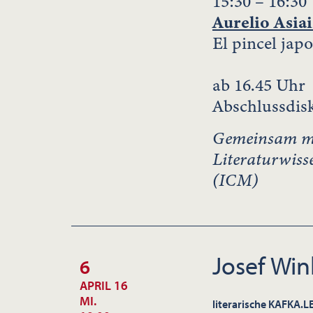
15:30 – 16:30
Aurelio Asia
El pincel jap
ab 16.45 Uhr
Abschlussdis
Gemeinsam mit
Literaturwiss
(ICM)
Josef Win
6
APRIL 16
MI.
literarische KAFKA.