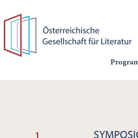
Progra
SYMPOS
1