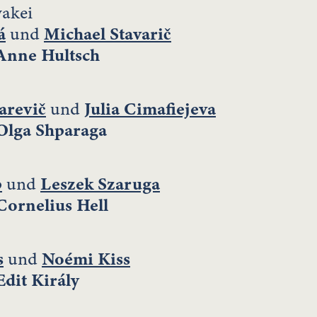
akei
á
und
Michael Stavarič
Anne Hultsch
arevič
und
Julia Cimafiejeva
Olga Shparaga
p
und
Leszek Szaruga
Cornelius Hell
s
und
Noémi Kiss
Edit Király