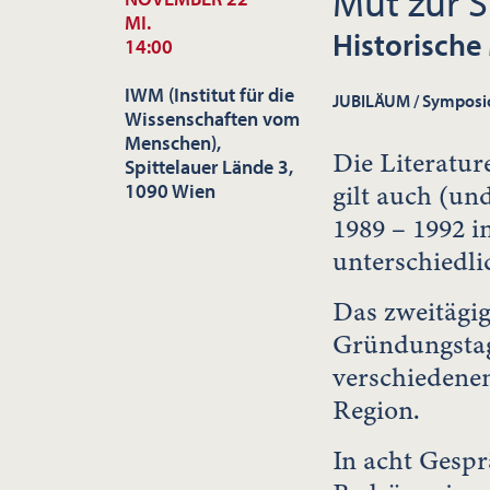
Mut zur 
MI.
Historische
14:00
IWM (Institut für die
JUBILÄUM / Symposi
Wissenschaften vom
Menschen),
Die Literatur
Spittelauer Lände 3,
gilt auch (un
1090 Wien
1989 – 1992 in
unterschiedli
Das zweitägig
Gründungstag
verschiedenen
Region.
In acht Gespr