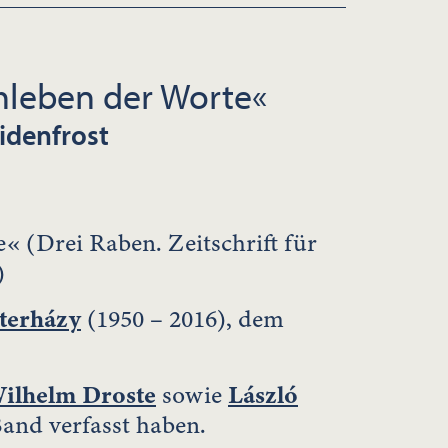
hleben der Worte«
idenfrost
 (Drei Raben. Zeitschrift für
e)
sterházy
(1950 – 2016), dem
ilhelm Droste
sowie
László
Band verfasst haben.