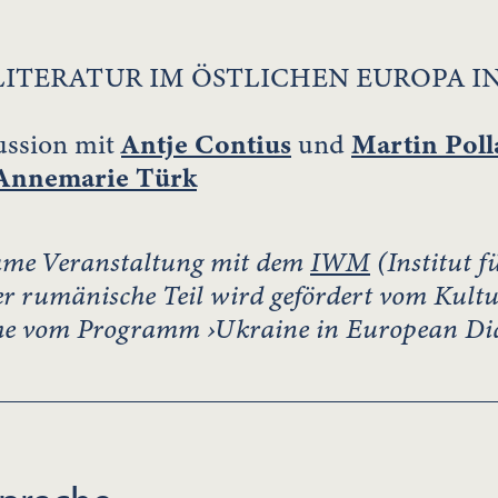
2: LITERATUR IM ÖSTLICHEN EUROPA 
ussion mit
Antje Contius
und
Martin Poll
Annemarie Türk
ame Veranstaltung mit dem
IWM
(Institut f
r rumänische Teil wird gefördert vom Kultu
che vom Programm ›Ukraine in European D