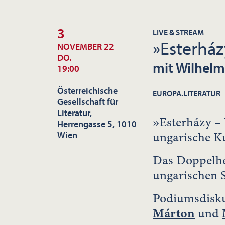
3
LIVE & STREAM
»Esterhá
NOVEMBER 22
DO.
mit Wilhelm
19:00
Österreichische
EUROPA.LITERATUR
Gesellschaft für
Literatur,
»Esterházy –
Herrengasse 5, 1010
ungarische K
Wien
Das Doppelhef
ungarischen S
Podiumsdisku
Márton
und