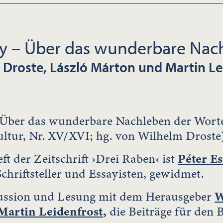
zy – Über das wunderbare Nac
 Droste, László Márton und Martin Le
 Über das wunderbare Nachleben der Worte«
ultur, Nr. XV/XVI; hg. von Wilhelm Drost
t der Zeitschrift ›Drei Raben‹ ist
Péter E
chriftsteller und Essayisten, gewidmet.
ssion und Lesung mit dem Herausgeber
W
Martin Leidenfrost
,
die Beiträge für den 