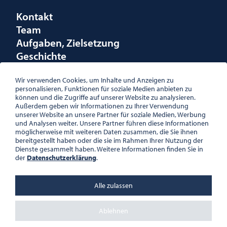
Kontakt
Team
Aufgaben, Zielsetzung
Geschichte
Räumlichkeiten
Förderungen
Wir verwenden Cookies, um Inhalte und Anzeigen zu
personalisieren, Funktionen für soziale Medien anbieten zu
Logo
können und die Zugriffe auf unserer Website zu analysieren.
Außerdem geben wir Informationen zu Ihrer Verwendung
unserer Website an unsere Partner für soziale Medien, Werbung
und Analysen weiter. Unsere Partner führen diese Informationen
möglicherweise mit weiteren Daten zusammen, die Sie ihnen
bereitgestellt haben oder die sie im Rahmen Ihrer Nutzung der
ÖSTERREICHISCHE
Dienste gesammelt haben. Weitere Informationen finden Sie in
GESELLSCHAFT FÜR LITERATUR
der
Datenschutzerklärung
.
PALAIS WILCZEK, HERRENGASSE
5, STIEGE 1, 2. STOCK, 1010 WIEN
TEL. + 43 1 533 81 59
Alle zulassen
OFFICE(AT)OGL.AT
ZVR-NR.: 508018443
BÜROZEITEN: MO – DO 10:00 –
Ablehnen
16:00 UHR, FR 10:00 – 13:00 UHR
DATENSCHUTZ