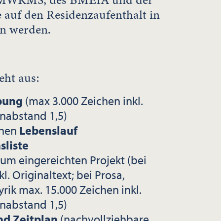
s BMWKMS, des BMEIA und der
 auf den Residenzaufenthalt in
n werden.
eht aus:
bung
(max 3.000 Zeichen inkl.
enabstand 1,5)
chen
Lebenslauf
sliste
zum eingereichten Projekt (bei
. Originaltext; bei Prosa,
yrik max. 15.000 Zeichen inkl.
enabstand 1,5)
nd Zeitplan
(nachvollziehbare