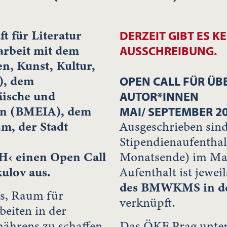
t für Literatur
DERZEIT GIBT ES K
arbeit mit dem
AUSSCHREIBUNG.
, Kunst, Kultur,
), dem
OPEN CALL FÜR ÜB
äische und
AUTOR*INNEN
ten (BMEIA), dem
MAI/ SEPTEMBER 2
m, der Stadt
Ausgeschrieben sind
Stipendienaufenthal
H‹ einen Open Call
Monatsende) im Mai
kulov aus.
Aufenthalt ist jewei
des BMWKMS in der
es, Raum für
verknüpft.
beiten in der
ährens zu schaffen
Das ÖKF Prag unters