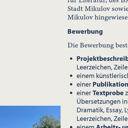
für Literatur, de
Stadt Mikulov sowie
Mikulov hingewiese
Bewerbung
Die Bewerbung best
Projektbeschrei
Leerzeichen, Zeil
einem künstleris
einer
Publikation
einer
Textprobe
Übersetzungen inkl
Dramatik, Essay, L
Leerzeichen, Zeil
einem
Arbeits- u