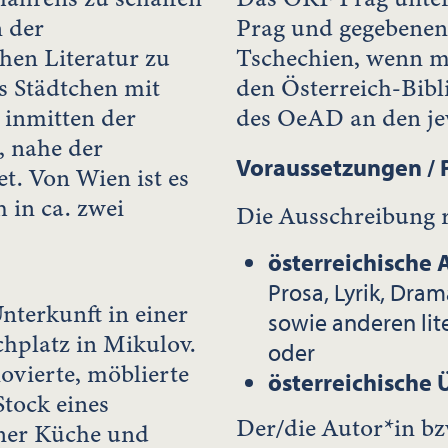
 der
Prag und gegebenenf
hen Literatur zu
Tschechien, wenn m
es Städtchen mit
den Österreich-Bib
 inmitten der
des OeAD an den jew
 nahe der
Voraussetzungen / P
et. Von Wien ist es
h in ca. zwei
Die Ausschreibung r
österreichische
Prosa, Lyrik, Dram
nterkunft in einer
sowie anderen li
hplatz in Mikulov.
oder
ovierte, möblierte
österreichische 
tock eines
Der/die Autor*in bz
ener Küche und