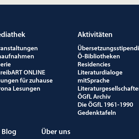
diathek
Aktivitäten
ranstaltungen
Übersetzungsstipend
naufnahmen
Ö-Bibliotheken
erie
Residencies
hreibART ONLINE
Literaturdialoge
sungen für zuhause
mitSprache
rona Lesungen
Literaturgesellschaft
ÖGfL Archiv
Die ÖGfL 1961-1990
Gedenktafeln
Blog
Über uns