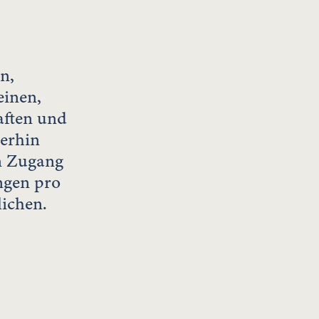
n,
einen,
aften und
terhin
n Zugang
ngen pro
lichen.