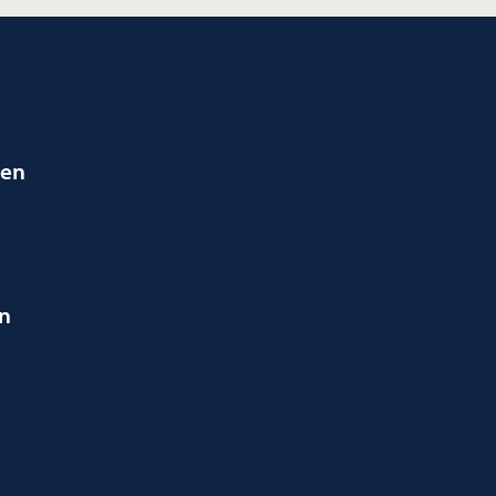
ien
en