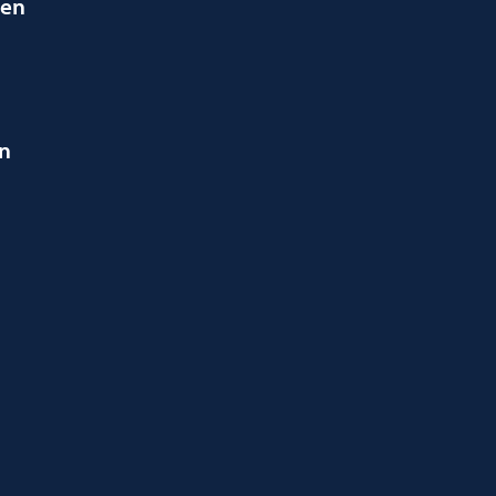
ien
en