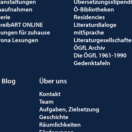
ranstaltungen
Übersetzungsstipend
naufnahmen
Ö-Bibliotheken
erie
Residencies
hreibART ONLINE
Literaturdialoge
sungen für zuhause
mitSprache
rona Lesungen
Literaturgesellschaft
ÖGfL Archiv
Die ÖGfL 1961-1990
Gedenktafeln
Blog
Über uns
Kontakt
Team
Aufgaben, Zielsetzung
Geschichte
Räumlichkeiten