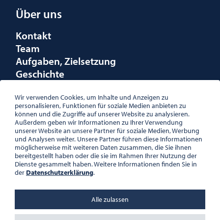
Über uns
Kontakt
Team
Aufgaben, Zielsetzung
Geschichte
Räumlichkeiten
Förderungen
Wir verwenden Cookies, um Inhalte und Anzeigen zu
personalisieren, Funktionen für soziale Medien anbieten zu
Logo
können und die Zugriffe auf unserer Website zu analysieren.
Außerdem geben wir Informationen zu Ihrer Verwendung
unserer Website an unsere Partner für soziale Medien, Werbung
und Analysen weiter. Unsere Partner führen diese Informationen
möglicherweise mit weiteren Daten zusammen, die Sie ihnen
bereitgestellt haben oder die sie im Rahmen Ihrer Nutzung der
ÖSTERREICHISCHE
Dienste gesammelt haben. Weitere Informationen finden Sie in
GESELLSCHAFT FÜR LITERATUR
der
Datenschutzerklärung
.
PALAIS WILCZEK, HERRENGASSE
5, STIEGE 1, 2. STOCK, 1010 WIEN
TEL. + 43 1 533 81 59
Alle zulassen
OFFICE(AT)OGL.AT
ZVR-NR.: 508018443