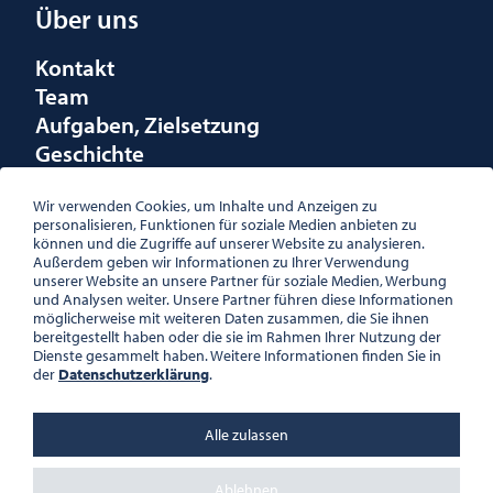
Über uns
Kontakt
Team
Aufgaben, Zielsetzung
Geschichte
Räumlichkeiten
Förderungen
Wir verwenden Cookies, um Inhalte und Anzeigen zu
personalisieren, Funktionen für soziale Medien anbieten zu
Logo
können und die Zugriffe auf unserer Website zu analysieren.
Außerdem geben wir Informationen zu Ihrer Verwendung
unserer Website an unsere Partner für soziale Medien, Werbung
und Analysen weiter. Unsere Partner führen diese Informationen
möglicherweise mit weiteren Daten zusammen, die Sie ihnen
bereitgestellt haben oder die sie im Rahmen Ihrer Nutzung der
ÖSTERREICHISCHE
Dienste gesammelt haben. Weitere Informationen finden Sie in
GESELLSCHAFT FÜR LITERATUR
der
Datenschutzerklärung
.
PALAIS WILCZEK, HERRENGASSE
5, STIEGE 1, 2. STOCK, 1010 WIEN
TEL. + 43 1 533 81 59
Alle zulassen
OFFICE(AT)OGL.AT
ZVR-NR.: 508018443
BÜROZEITEN: MO – DO 10:00 –
Ablehnen