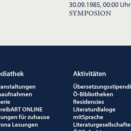
30.09.1985, 00:00 Uhr
SYMPOSION
diathek
Aktivitäten
ranstaltungen
Übersetzungsstipend
naufnahmen
Ö-Bibliotheken
erie
Residencies
hreibART ONLINE
Literaturdialoge
sungen für zuhause
mitSprache
rona Lesungen
Literaturgesellschaft