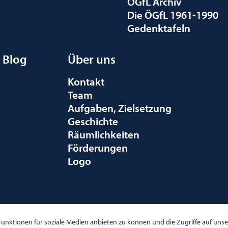
ÖGfL Archiv
Die ÖGfL 1961-1990
Gedenktafeln
Blog
Über uns
Kontakt
Team
Aufgaben, Zielsetzung
Geschichte
Räumlichkeiten
Förderungen
Logo
010 WIEN
unktionen für soziale Medien anbieten zu können und die Zugriffe auf un