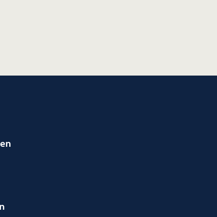
ien
en