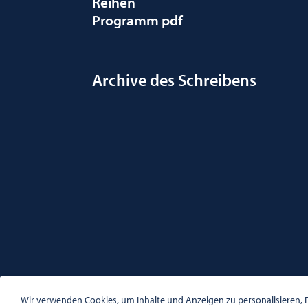
Reihen
Programm pdf
Archive des Schreibens
ÖSTERREICHISCHE GESELLSCHAFT FÜR LITERATUR
PALAIS WILCZEK, HERRENGASSE 5, STIEGE 1, 2. STOCK, 1
Wir verwenden Cookies, um Inhalte und Anzeigen zu personalisieren, F