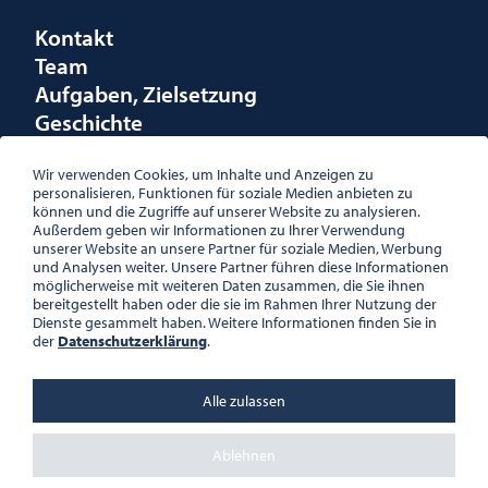
Kontakt
Team
Aufgaben, Zielsetzung
Geschichte
Räumlichkeiten
Förderungen
Wir verwenden Cookies, um Inhalte und Anzeigen zu
personalisieren, Funktionen für soziale Medien anbieten zu
Logo
können und die Zugriffe auf unserer Website zu analysieren.
Außerdem geben wir Informationen zu Ihrer Verwendung
unserer Website an unsere Partner für soziale Medien, Werbung
und Analysen weiter. Unsere Partner führen diese Informationen
möglicherweise mit weiteren Daten zusammen, die Sie ihnen
bereitgestellt haben oder die sie im Rahmen Ihrer Nutzung der
ÖSTERREICHISCHE
Dienste gesammelt haben. Weitere Informationen finden Sie in
GESELLSCHAFT FÜR LITERATUR
der
Datenschutzerklärung
.
PALAIS WILCZEK, HERRENGASSE
5, STIEGE 1, 2. STOCK, 1010 WIEN
TEL. + 43 1 533 81 59
Alle zulassen
OFFICE(AT)OGL.AT
ZVR-NR.: 508018443
BÜROZEITEN: MO – DO 10:00 –
Ablehnen
16:00 UHR, FR 10:00 – 13:00 UHR
DATENSCHUTZ