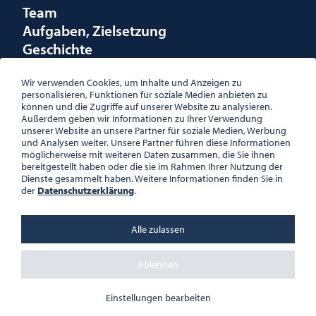
Team
Aufgaben, Zielsetzung
Geschichte
Räumlichkeiten
Förderungen
Wir verwenden Cookies, um Inhalte und Anzeigen zu
personalisieren, Funktionen für soziale Medien anbieten zu
Logo
können und die Zugriffe auf unserer Website zu analysieren.
Außerdem geben wir Informationen zu Ihrer Verwendung
unserer Website an unsere Partner für soziale Medien, Werbung
und Analysen weiter. Unsere Partner führen diese Informationen
möglicherweise mit weiteren Daten zusammen, die Sie ihnen
bereitgestellt haben oder die sie im Rahmen Ihrer Nutzung der
ÖSTERREICHISCHE
Dienste gesammelt haben. Weitere Informationen finden Sie in
GESELLSCHAFT FÜR LITERATUR
der
Datenschutzerklärung
.
PALAIS WILCZEK, HERRENGASSE
5, STIEGE 1, 2. STOCK, 1010 WIEN
TEL. + 43 1 533 81 59
Alle zulassen
OFFICE(AT)OGL.AT
ZVR-NR.: 508018443
BÜROZEITEN: MO – DO 10:00 –
Ablehnen
16:00 UHR, FR 10:00 – 13:00 UHR
DATENSCHUTZ
Einstellungen bearbeiten