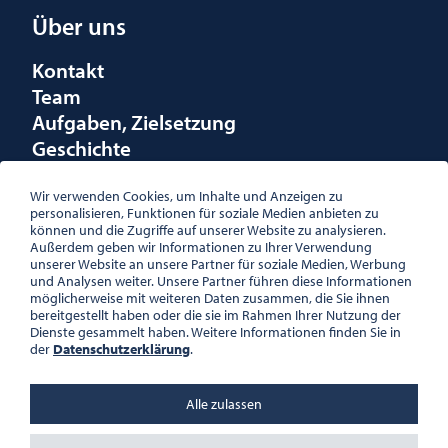
Über uns
Kontakt
Team
Aufgaben, Zielsetzung
Geschichte
Räumlichkeiten
Förderungen
Wir verwenden Cookies, um Inhalte und Anzeigen zu
personalisieren, Funktionen für soziale Medien anbieten zu
Logo
können und die Zugriffe auf unserer Website zu analysieren.
Außerdem geben wir Informationen zu Ihrer Verwendung
unserer Website an unsere Partner für soziale Medien, Werbung
und Analysen weiter. Unsere Partner führen diese Informationen
möglicherweise mit weiteren Daten zusammen, die Sie ihnen
bereitgestellt haben oder die sie im Rahmen Ihrer Nutzung der
ÖSTERREICHISCHE
Dienste gesammelt haben. Weitere Informationen finden Sie in
GESELLSCHAFT FÜR LITERATUR
der
Datenschutzerklärung
.
PALAIS WILCZEK, HERRENGASSE
5, STIEGE 1, 2. STOCK, 1010 WIEN
TEL. + 43 1 533 81 59
Alle zulassen
OFFICE(AT)OGL.AT
ZVR-NR.: 508018443
BÜROZEITEN: MO – DO 10:00 –