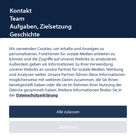
Kontakt
Team
Aufgaben, Zielsetzung
Geschichte
Räumlichkeiten
Förderungen
Wir verwenden Cookies, um Inhalte und Anzeigen zu
personalisieren, Funktionen für soziale Medien anbieten zu
Logo
können und die Zugriffe auf unserer Website zu analysieren.
Außerdem geben wir Informationen zu Ihrer Verwendung
unserer Website an unsere Partner für soziale Medien, Werbung
und Analysen weiter. Unsere Partner führen diese Informationen
möglicherweise mit weiteren Daten zusammen, die Sie ihnen
bereitgestellt haben oder die sie im Rahmen Ihrer Nutzung der
ÖSTERREICHISCHE
Dienste gesammelt haben. Weitere Informationen finden Sie in
GESELLSCHAFT FÜR LITERATUR
der
Datenschutzerklärung
.
PALAIS WILCZEK, HERRENGASSE
5, STIEGE 1, 2. STOCK, 1010 WIEN
TEL. + 43 1 533 81 59
Alle zulassen
OFFICE(AT)OGL.AT
ZVR-NR.: 508018443
BÜROZEITEN: MO – DO 10:00 –
Ablehnen
16:00 UHR, FR 10:00 – 13:00 UHR
DATENSCHUTZ