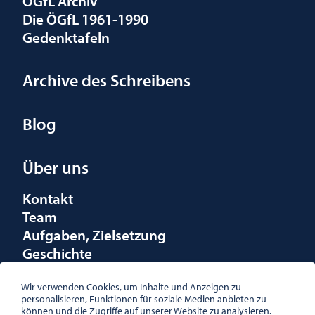
ÖGfL Archiv
Die ÖGfL 1961-1990
Gedenktafeln
Archive des Schreibens
Blog
Über uns
Kontakt
Team
Aufgaben, Zielsetzung
Geschichte
Räumlichkeiten
Förderungen
Wir verwenden Cookies, um Inhalte und Anzeigen zu
personalisieren, Funktionen für soziale Medien anbieten zu
Logo
können und die Zugriffe auf unserer Website zu analysieren.