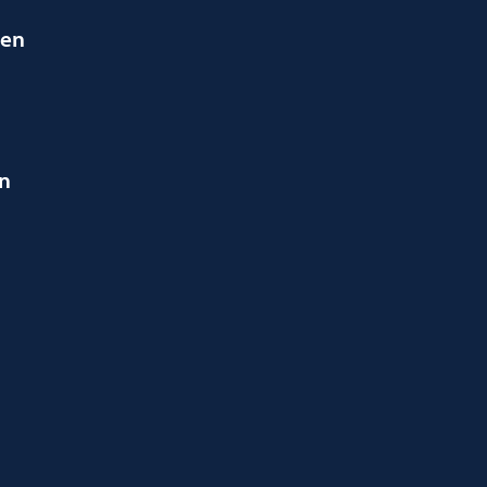
ien
en