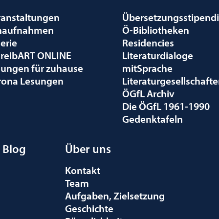
ranstaltungen
Übersetzungsstipend
naufnahmen
Ö-Bibliotheken
erie
Residencies
hreibART ONLINE
Literaturdialoge
sungen für zuhause
mitSprache
rona Lesungen
Literaturgesellschaft
ÖGfL Archiv
Die ÖGfL 1961-1990
Gedenktafeln
Blog
Über uns
Kontakt
Team
Aufgaben, Zielsetzung
Geschichte