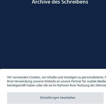
Archive des Schreibens
ÖSTERREICHISCHE GESELLSCHAFT FÜR LITERATUR
PALAIS WILCZEK, HERRENGASSE 5, STIEGE 1, 2. STOCK, 1
Wir verwenden Cookies, um Inhalte und Anzeigen zu personalisieren, F
TEL. + 43 1 533 81 59
Ihrer Verwendung unserer Website an unsere Partner für soziale Medi
OFFICE(AT)OGL.AT
bereitgestellt haben oder die sie im Rahmen Ihrer Nutzung der Dienst
ZVR-NR.: 508018443
BÜROZEITEN: MO – DO 10:00 – 16:00 UHR, FR 10:00 – 13:
Einstellungen bearbeiten
Ablehnen