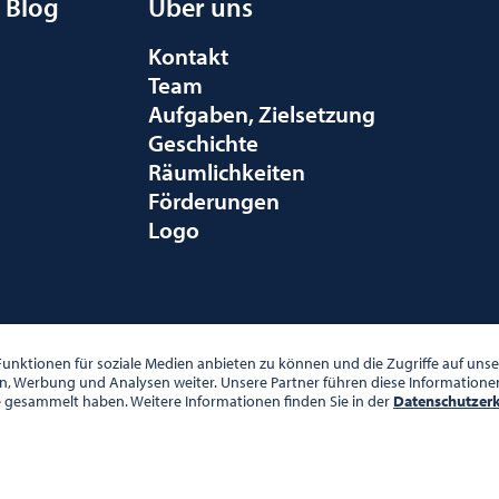
Blog
Über uns
Kontakt
Team
Aufgaben, Zielsetzung
Geschichte
Räumlichkeiten
Förderungen
Logo
010 WIEN
unktionen für soziale Medien anbieten zu können und die Zugriffe auf un
en, Werbung und Analysen weiter. Unsere Partner führen diese Information
e gesammelt haben. Weitere Informationen finden Sie in der
Datenschutzer
00 UHR
DATENSCHUTZ