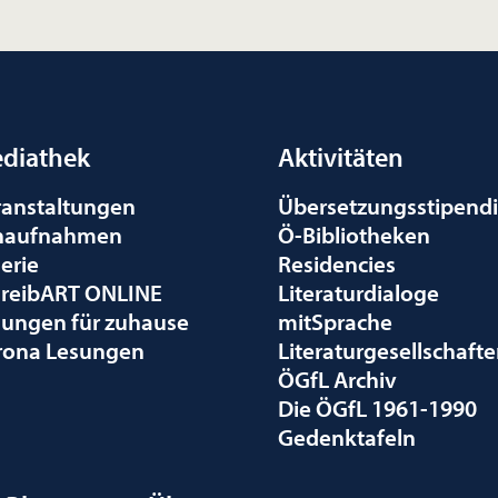
diathek
Aktivitäten
ranstaltungen
Übersetzungsstipend
naufnahmen
Ö-Bibliotheken
erie
Residencies
hreibART ONLINE
Literaturdialoge
sungen für zuhause
mitSprache
rona Lesungen
Literaturgesellschaft
ÖGfL Archiv
Die ÖGfL 1961-1990
Gedenktafeln