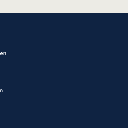
ien
en