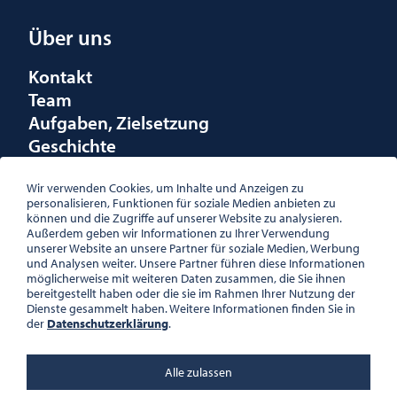
Über uns
Kontakt
Team
Aufgaben, Zielsetzung
Geschichte
Räumlichkeiten
Förderungen
Wir verwenden Cookies, um Inhalte und Anzeigen zu
personalisieren, Funktionen für soziale Medien anbieten zu
Logo
können und die Zugriffe auf unserer Website zu analysieren.
Außerdem geben wir Informationen zu Ihrer Verwendung
unserer Website an unsere Partner für soziale Medien, Werbung
und Analysen weiter. Unsere Partner führen diese Informationen
möglicherweise mit weiteren Daten zusammen, die Sie ihnen
bereitgestellt haben oder die sie im Rahmen Ihrer Nutzung der
ÖSTERREICHISCHE
Dienste gesammelt haben. Weitere Informationen finden Sie in
GESELLSCHAFT FÜR LITERATUR
der
Datenschutzerklärung
.
PALAIS WILCZEK, HERRENGASSE
5, STIEGE 1, 2. STOCK, 1010 WIEN
TEL. + 43 1 533 81 59
Alle zulassen
OFFICE(AT)OGL.AT
ZVR-NR.: 508018443