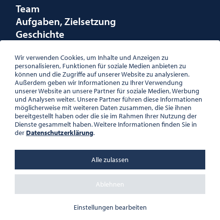
Team
Aufgaben, Zielsetzung
Geschichte
Räumlichkeiten
Förderungen
Wir verwenden Cookies, um Inhalte und Anzeigen zu
personalisieren, Funktionen für soziale Medien anbieten zu
Logo
können und die Zugriffe auf unserer Website zu analysieren.
Außerdem geben wir Informationen zu Ihrer Verwendung
unserer Website an unsere Partner für soziale Medien, Werbung
und Analysen weiter. Unsere Partner führen diese Informationen
möglicherweise mit weiteren Daten zusammen, die Sie ihnen
bereitgestellt haben oder die sie im Rahmen Ihrer Nutzung der
ÖSTERREICHISCHE
Dienste gesammelt haben. Weitere Informationen finden Sie in
GESELLSCHAFT FÜR LITERATUR
der
Datenschutzerklärung
.
PALAIS WILCZEK, HERRENGASSE
5, STIEGE 1, 2. STOCK, 1010 WIEN
TEL. + 43 1 533 81 59
Alle zulassen
OFFICE(AT)OGL.AT
ZVR-NR.: 508018443
BÜROZEITEN: MO – DO 10:00 –
Ablehnen
16:00 UHR, FR 10:00 – 13:00 UHR
DATENSCHUTZ
Einstellungen bearbeiten