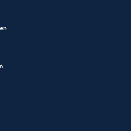
ien
en