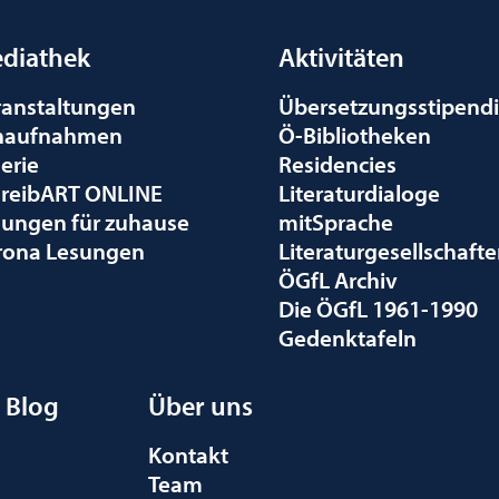
diathek
Aktivitäten
ranstaltungen
Übersetzungsstipend
naufnahmen
Ö-Bibliotheken
erie
Residencies
hreibART ONLINE
Literaturdialoge
sungen für zuhause
mitSprache
rona Lesungen
Literaturgesellschaft
ÖGfL Archiv
Die ÖGfL 1961-1990
Gedenktafeln
Blog
Über uns
Kontakt
Team