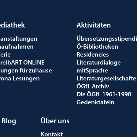
diathek
Aktivitäten
ranstaltungen
Übersetzungsstipend
naufnahmen
Ö-Bibliotheken
erie
Residencies
hreibART ONLINE
Literaturdialoge
sungen für zuhause
mitSprache
rona Lesungen
Literaturgesellschaft
ÖGfL Archiv
Die ÖGfL 1961-1990
Gedenktafeln
Blog
Über uns
Kontakt