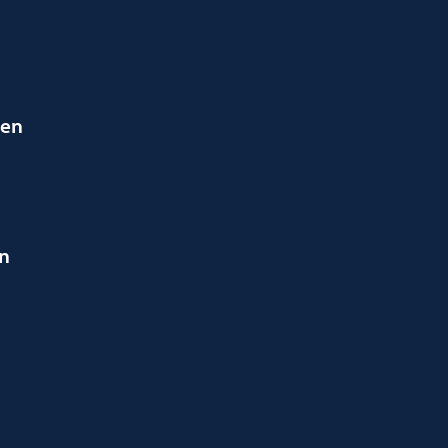
ien
en